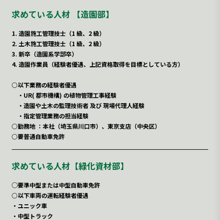
求めている人材 【造園部】
1. 造園施工管理技士（1 級、2 級）
2. 土木施工管理技士（1 級、2 級）
3. 新卒（造園系学部卒）
4. 造園作業員（経験者優遇、上記資格取得を目標としている方）
○以下業務の経験者優遇
・UR( 都市機構) の植物管理工事経験
・造園や土木の監理技術者 及び 現場代理人経験
・指定管理業務の担当経験
○勤務地 ：本社（埼玉県川口市）、東京支店（中央区）
○要普通自動車免許
求めている人材【緑化資材部】
◯要準中型または中型自動車免許
○以下車両の運転経験者優遇
・ユニック車
・中型トラック